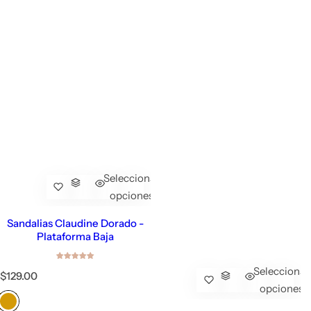
Seleccionar
opciones
Sandalias Claudine Dorado -
Plataforma Baja
Seleccionar
P
$129.00
r
opciones
e