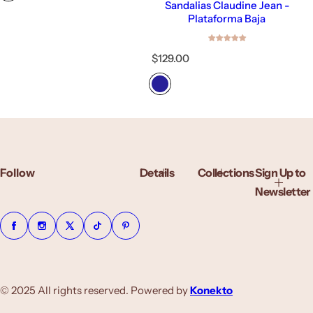
c
Sandalias Claudine Jean -
i
Plataforma Baja
o
h
a
P
$129.00
b
r
i
e
t
c
u
i
a
o
l
h
a
b
Follow
Details
Collections
Sign Up to
i
t
Newsletter
u
a
l
© 2025 All rights reserved. Powered by
Konekto